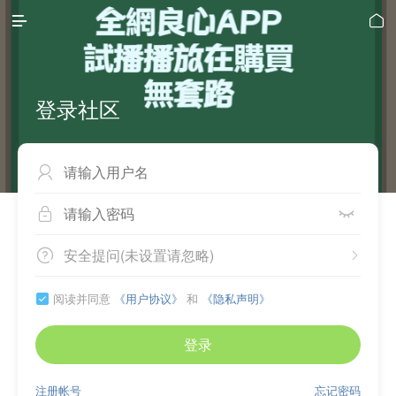


登录社区



安全提问(未设置请忽略)


阅读并同意
《用户协议》
和
《隐私声明》

登录
注册帐号
忘记密码