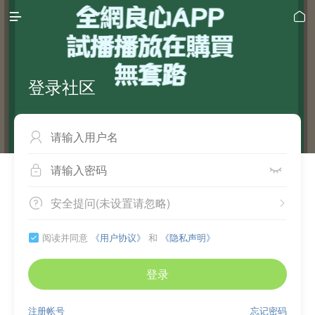


登录社区



安全提问(未设置请忽略)


阅读并同意
《用户协议》
和
《隐私声明》

登录
注册帐号
忘记密码