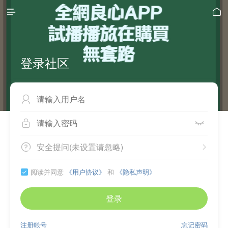


登录社区



安全提问(未设置请忽略)


阅读并同意
《用户协议》
和
《隐私声明》

登录
注册帐号
忘记密码