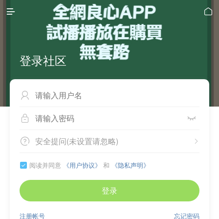


登录社区



安全提问(未设置请忽略)


阅读并同意
《用户协议》
和
《隐私声明》

登录
注册帐号
忘记密码