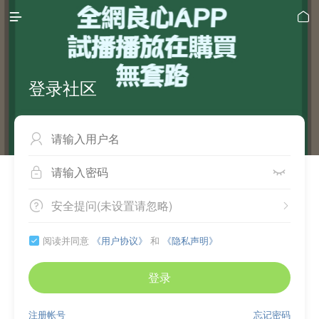


登录社区



安全提问(未设置请忽略)


阅读并同意
《用户协议》
和
《隐私声明》

登录
注册帐号
忘记密码