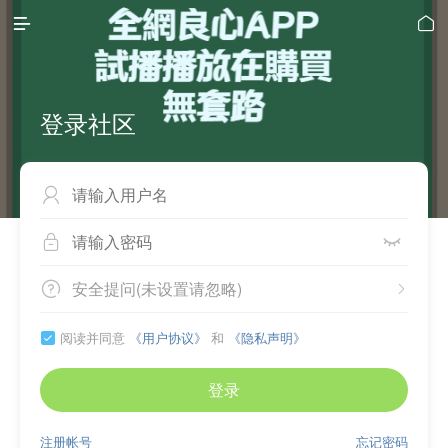


登录社区



安全提问(未设置请忽略)


阅读并同意
《用户协议》
和
《隐私声明》

登录
注册帐号
忘记密码