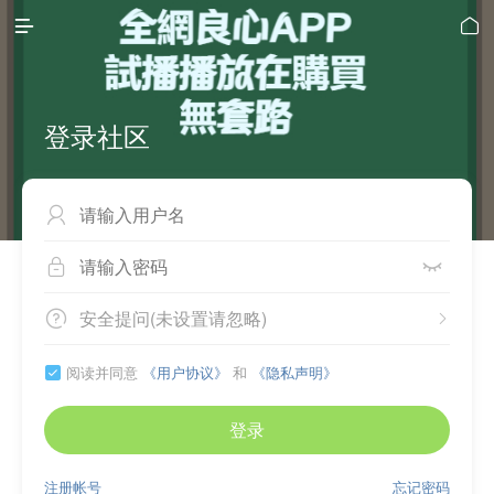


登录社区



安全提问(未设置请忽略)


阅读并同意
《用户协议》
和
《隐私声明》

登录
注册帐号
忘记密码