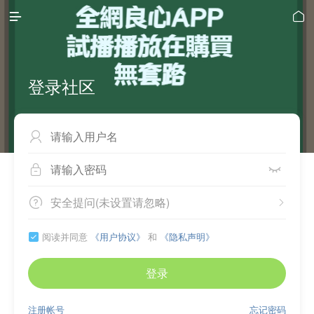


登录社区



安全提问(未设置请忽略)


阅读并同意
《用户协议》
和
《隐私声明》

登录
注册帐号
忘记密码