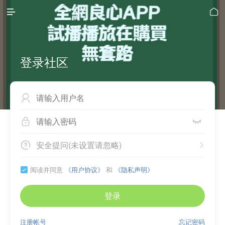


登录社区



安全提问(未设置请忽略)


阅读并同意
《用户协议》
和
《隐私声明》

登录
注册帐号
忘记密码