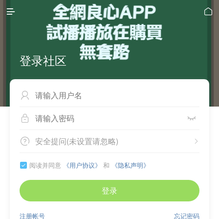


登录社区



安全提问(未设置请忽略)


阅读并同意
《用户协议》
和
《隐私声明》

登录
注册帐号
忘记密码