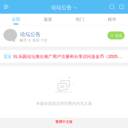
论坛公告




全部
最新
热门
精华
论坛公告
关注

帖子: 3 关注: 112
XL乐园论坛推出推广用户注册和分享访问送金币（2025.1.1）
置顶

本版块或指定的范围内尚无主题
繁體中文版