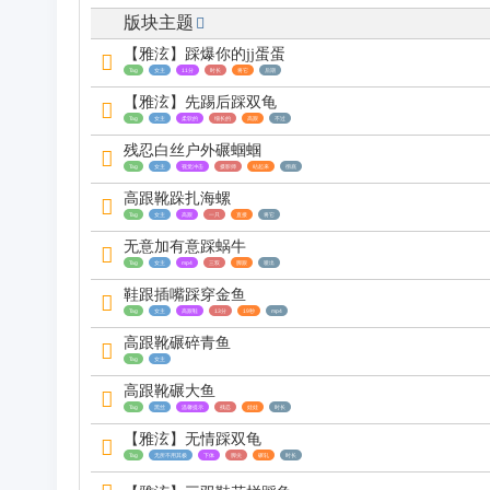
版块主题
区
【雅泫】踩爆你的jj蛋蛋
Tag
女主
11分
时长
将它
后期
【雅泫】先踢后踩双龟
Tag
女主
柔软的
细长的
高跟
不过
残忍白丝户外碾蝈蝈
Tag
女主
视觉冲击
摄影师
站起来
彻底
高跟靴跺扎海螺
Tag
女主
高跟
一只
直接
将它
无意加有意踩蜗牛
Tag
女主
mp4
三双
脚跟
喷出
鞋跟插嘴踩穿金鱼
Tag
女主
高跟鞋
13分
19秒
mp4
高跟靴碾碎青鱼
Tag
女主
高跟靴碾大鱼
Tag
黑丝
温馨提示
残忍
娃娃
时长
【雅泫】无情踩双龟
Tag
无所不用其极
下体
脚尖
碾轧
时长