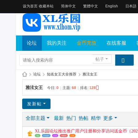
设为首页
收藏本站
简体中文
繁體中文
English
日本語
论坛
我的关注
金币充值
在线客服
帖子
»
论坛
›
知名女王大全推荐
›
雅泫女王
X
雅泫女王
今日:
0
|
主题:
68
|
排名:
128
L
乐
发新帖
园
全部主题
最新
热门
热帖
精华
更多
论
坛
XL乐园论坛推出推广用户注册和分享访问送金币（2025.
社
Tag
xl eagle
xl xll
xlll游戏
xl xlt