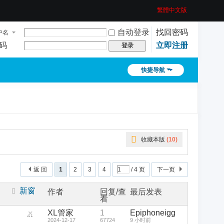
繁體中文版
自动登录
找回密码
户名
码
立即注册
登录
快捷导航
收藏本版
(
10
)
返 回
1
2
3
4
/ 4 页
下一页
新窗
作者
回复/查
最后发表
看
XL管家
1
Epiphoneigg
隐
2024-12-17
67724
9 小时前