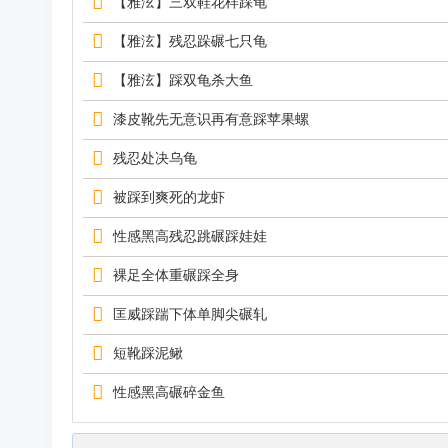
【雅泫】三双鞋花样踩龟
【雅泫】残忍跺碾七只龟
【雅泫】踩双龟杀大鱼
漆皮靴先无意识再有意踩苹果螺
残忍处决乌龟
被踩到爽死的龙虾
性感黑高残忍跳碾踩娃娃
裸足全体重碾踩全身
匡威踩踹下体单脚尖碾轧
短靴踩泥鳅
性感黑高碾碎金鱼