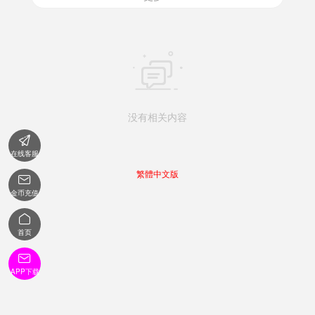

没有相关内容

在线客服
繁體中文版

金币充值

首页

APP下载