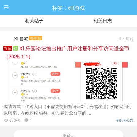
标签 : xlll游戏

相关帖子
相关日志
XL管家
管理员
9 小时前
XL乐园论坛推出推广用户注册和分享访问送金币
置顶
精
（2025.1.1）
邀请方式：传送入口（不需要使用邀请码即可完成注册）如有疑问可
以联系：在线客服 链接：好友通过您分享的 ...
67346
1
#论坛公告


更多...